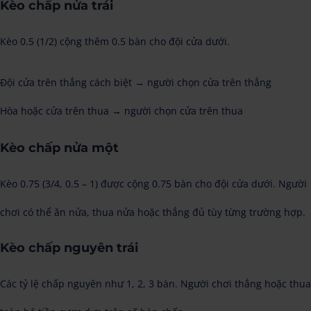
Kèo chấp nửa trái
Kèo 0.5 (1/2) cộng thêm 0.5 bàn cho đội cửa dưới.
Đội cửa trên thắng cách biệt → người chọn cửa trên thắng
Hòa hoặc cửa trên thua → người chọn cửa trên thua
Kèo chấp nửa một
Kèo 0.75 (3/4, 0.5 – 1) được cộng 0.75 bàn cho đội cửa dưới. Người
chơi có thể ăn nửa, thua nửa hoặc thắng đủ tùy từng trường hợp.
Kèo chấp nguyên trái
Các tỷ lệ chấp nguyên như 1, 2, 3 bàn. Người chơi thắng hoặc thua