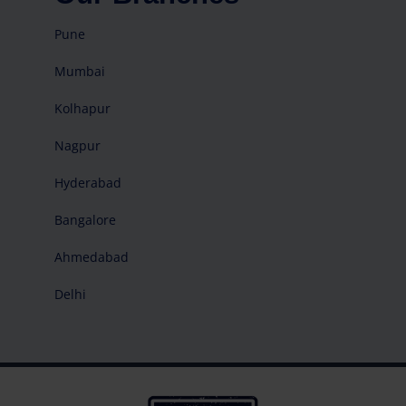
Pune
Mumbai
Kolhapur
Nagpur
Hyderabad
Bangalore
Ahmedabad
Delhi