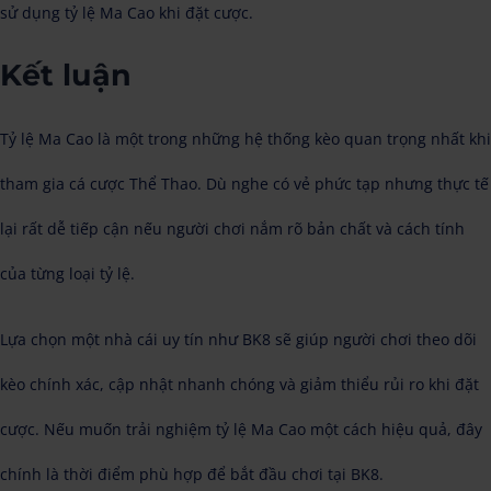
sử dụng tỷ lệ Ma Cao khi đặt cược.
Kết luận
Tỷ lệ Ma Cao là một trong những hệ thống kèo quan trọng nhất khi
tham gia cá cược Thể Thao. Dù nghe có vẻ phức tạp nhưng thực tế
lại rất dễ tiếp cận nếu người chơi nắm rõ bản chất và cách tính
của từng loại tỷ lệ.
Lựa chọn một nhà cái uy tín như BK8 sẽ giúp người chơi theo dõi
kèo chính xác, cập nhật nhanh chóng và giảm thiểu rủi ro khi đặt
cược. Nếu muốn trải nghiệm tỷ lệ Ma Cao một cách hiệu quả, đây
chính là thời điểm phù hợp để bắt đầu chơi tại BK8.