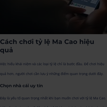
Cách chơi tỷ lệ Ma Cao hiệu
quả
Việc hiểu khái niệm và các loại tỷ lệ chỉ là bước đầu. Để chơi hiệu
quả hơn, người chơi cần lưu ý những điểm quan trọng dưới đây.
Chọn nhà cái uy tín
Đây là yếu tố quan trọng nhất khi bạn muốn chơi với tỷ lệ Ma Cao.