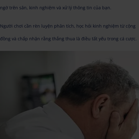
ngờ trên sân, kinh nghiệm và xử lý thông tin của bạn.
Người chơi cần rèn luyện phân tích, học hỏi kinh nghiệm từ cộng
đồng và chấp nhận rằng thắng thua là điều tất yếu trong cá cược.